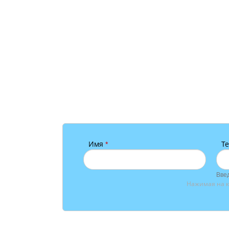
Имя
Т
*
Введ
Нажимая на к